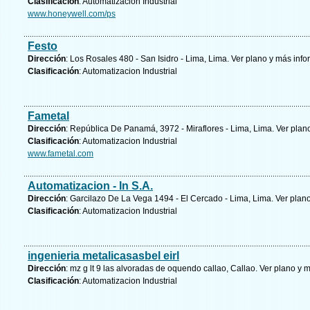
Clasificación
: Automatizacion Industrial
www.honeywell.com/ps
Festo
Dirección
: Los Rosales 480 - San Isidro - Lima, Lima.
Ver plano y
más info
Clasificación
: Automatizacion Industrial
Fametal
Dirección
: República De Panamá, 3972 - Miraflores - Lima, Lima.
Ver plan
Clasificación
: Automatizacion Industrial
www.fametal.com
Automatizacion - In S.A.
Dirección
: Garcilazo De La Vega 1494 - El Cercado - Lima, Lima.
Ver plano
Clasificación
: Automatizacion Industrial
ingenieria metalicasasbel eirl
Dirección
: mz g lt 9 las alvoradas de oquendo callao, Callao.
Ver plano y
m
Clasificación
: Automatizacion Industrial