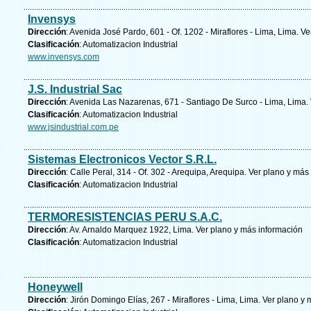
Invensys
Dirección
: Avenida José Pardo, 601 - Of. 1202 - Miraflores - Lima, Lima.
Ve
Clasificación
: Automatizacion Industrial
www.invensys.com
J.S. Industrial Sac
Dirección
: Avenida Las Nazarenas, 671 - Santiago De Surco - Lima, Lima.
Clasificación
: Automatizacion Industrial
www.jsindustrial.com.pe
Sistemas Electronicos Vector S.R.L.
Dirección
: Calle Peral, 314 - Of. 302 - Arequipa, Arequipa.
Ver plano y
más 
Clasificación
: Automatizacion Industrial
TERMORESISTENCIAS PERU S.A.C.
Dirección
: Av. Arnaldo Marquez 1922, Lima.
Ver plano y
más información
Clasificación
: Automatizacion Industrial
Honeywell
Dirección
: Jirón Domingo Elías, 267 - Miraflores - Lima, Lima.
Ver plano y
m