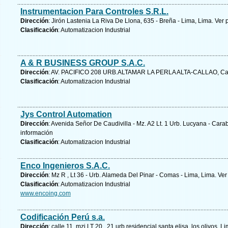
Instrumentacion Para Controles S.R.L.
Dirección
: Jirón Lastenia La Riva De Llona, 635 - Breña - Lima, Lima.
Ver 
Clasificación
: Automatizacion Industrial
A & R BUSINESS GROUP S.A.C.
Dirección
: AV. PACIFICO 208 URB.ALTAMAR LA PERLA ALTA-CALLAO, Ca
Clasificación
: Automatizacion Industrial
Jys Control Automation
Dirección
: Avenida Señor De Caudivilla - Mz. A2 Lt. 1 Urb. Lucyana - Cara
información
Clasificación
: Automatizacion Industrial
Enco Ingenieros S.A.C.
Dirección
: Mz R , Lt 36 - Urb. Alameda Del Pinar - Comas - Lima, Lima.
Ver
Clasificación
: Automatizacion Industrial
www.encoing.com
Codificación Perú s.a.
Dirección
: calle 11, mzj LT 20 , 21 urb residencial santa elisa, los olivos, L