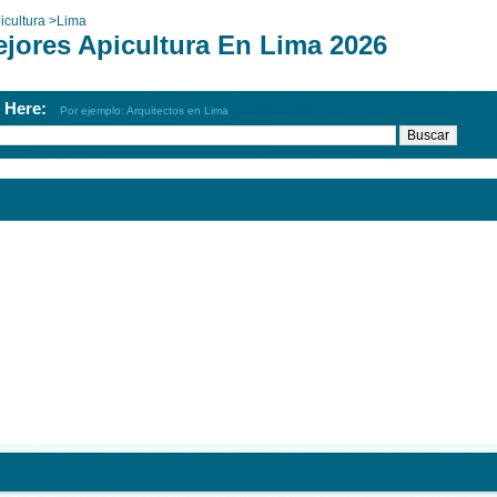
icultura
>
Lima
ejores Apicultura En Lima 2026
h Here:
Por ejemplo: Arquitectos en Lima