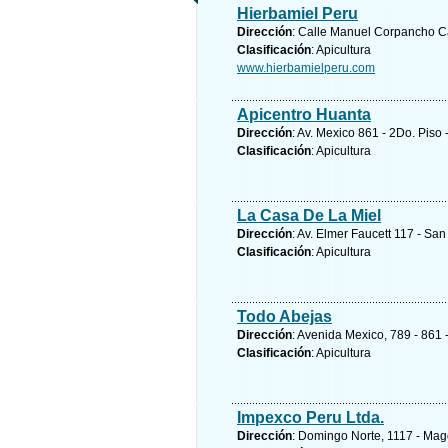
Hierbamiel Peru
Dirección
: Calle Manuel Corpancho Ca
Clasificación
: Apicultura
www.hierbamielperu.com
Apicentro Huanta
Dirección
: Av. Mexico 861 - 2Do. Piso 
Clasificación
: Apicultura
La Casa De La Miel
Dirección
: Av. Elmer Faucett 117 - Sa
Clasificación
: Apicultura
Todo Abejas
Dirección
: Avenida Mexico, 789 - 861 -
Clasificación
: Apicultura
Impexco Peru Ltda.
Dirección
: Domingo Norte, 1117 - Mag