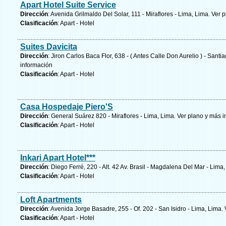
Apart Hotel Suite Service
Dirección
: Avenida Grilmaldo Del Solar, 111 - Miraflores - Lima, Lima.
Ver p
Clasificación
: Apart - Hotel
Suites Davicita
Dirección
: Jiron Carlos Baca Flor, 638 - ( Antes Calle Don Aurelio ) - Sant
información
Clasificación
: Apart - Hotel
Casa Hospedaje Piero'S
Dirección
: General Suárez 820 - Miraflores - Lima, Lima.
Ver plano y
más i
Clasificación
: Apart - Hotel
Inkari Apart Hotel***
Dirección
: Diego Ferré, 220 - Alt. 42 Av. Brasil - Magdalena Del Mar - Lima
Clasificación
: Apart - Hotel
Loft Apartments
Dirección
: Avenida Jorge Basadre, 255 - Of. 202 - San Isidro - Lima, Lima.
Clasificación
: Apart - Hotel