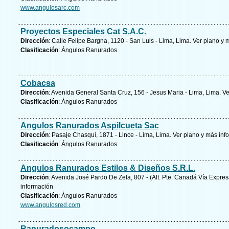
www.angulosarc.com
Proyectos Especiales Cat S.A.C.
Dirección
: Calle Felipe Bargna, 1120 - San Luis - Lima, Lima.
Ver plano y
m
Clasificación
: Ángulos Ranurados
Cobacsa
Dirección
: Avenida General Santa Cruz, 156 - Jesus Maria - Lima, Lima.
Ve
Clasificación
: Ángulos Ranurados
Angulos Ranurados Aspilcueta Sac
Dirección
: Pasaje Chasqui, 1871 - Lince - Lima, Lima.
Ver plano y
más inf
Clasificación
: Ángulos Ranurados
Angulos Ranurados Estilos & Diseños S.R.L.
Dirección
: Avenida José Pardo De Zela, 807 - (Alt. Pte. Canadá Vía Expres
información
Clasificación
: Ángulos Ranurados
www.angulosred.com
Ranuradosocampo