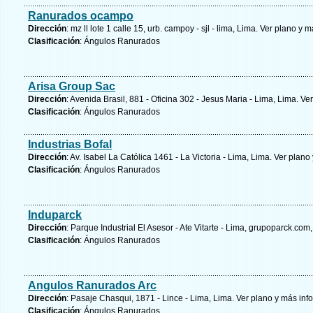
Ranurados ocampo
Dirección
: mz ll lote 1 calle 15, urb. campoy - sjl - lima, Lima.
Ver plano y
má
Clasificación
: Ángulos Ranurados
Arisa Group Sac
Dirección
: Avenida Brasil, 881 - Oficina 302 - Jesus Maria - Lima, Lima.
Ver
Clasificación
: Ángulos Ranurados
Industrias Bofal
Dirección
: Av. Isabel La Católica 1461 - La Victoria - Lima, Lima.
Ver plano 
Clasificación
: Ángulos Ranurados
Induparck
Dirección
: Parque Industrial El Asesor - Ate Vitarte - Lima, grupoparck.com
Clasificación
: Ángulos Ranurados
Angulos Ranurados Arc
Dirección
: Pasaje Chasqui, 1871 - Lince - Lima, Lima.
Ver plano y
más inf
Clasificación
: Ángulos Ranurados