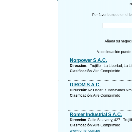
N
Por favor busque en el b
Añada su negocio
A continuación puede 
Norpower S.A.C.
Dirección
: - Trujillo - La Libertad, La 
Clasificación
: Aire Comprimido
DIROM S.A.C.
Dirección
: Av. Oscar R. Benavides Nro
Clasificación
: Aire Comprimido
Romer Industrial S.A.C.
Dirección
: Calle Salaverry, 427 - Truji
Clasificación
: Aire Comprimido
www.romer.com.pe