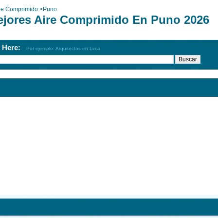
re Comprimido
>
Puno
ejores Aire Comprimido En Puno 2026
h Here:
Por ejemplo: Arquitectos en Lima