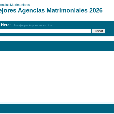
encias Matrimoniales
ejores Agencias Matrimoniales 2026
h Here:
Por ejemplo: Arquitectos en Lima