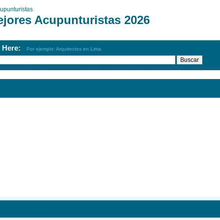
upunturistas
ejores Acupunturistas 2026
h Here:
Por ejemplo: Arquitectos en Lima