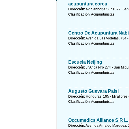
acupuntura corea
Dirección
: av. Sanborja Sur 1077. San
Clasificación
: Acupunturistas
Centro De Acupuntura Nabi
Dirección
: Avenida Las Violetas, 734 
Clasificación
: Acupunturistas
Escuela Neijing
Dirección
: Jr Arica Nro 274 - San Migu
Clasificación
: Acupunturistas
Augusto Guevara Paisi
Dirección
: Honduras, 195 - Miraflores
Clasificación
: Acupunturistas
Occumedics Alliance S R L.
Dirección
: Avenida Arnaldo Márquez, 