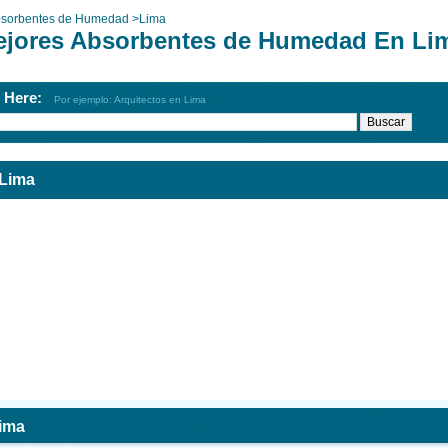
sorbentes de Humedad
>
Lima
ejores Absorbentes de Humedad En Li
h Here:
Por ejemplo: Arquitectos en Lima
Lima
ima