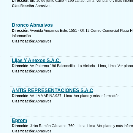
Dirección
: urb 10 de junio Calle 4 190 callao, Lima.
Ver plano y
más inform
Clasificación
: Abrasivos
Dronco Abrasivos
Dirección
: Avenida Angamos Este, 1551 - Of. 12 Centro Comercial Plaza Ho
información
Clasificación
: Abrasivos
Lijas Y Anexos S.A.C.
Dirección
: Av. Palermo 196 Balconcillo - La Victoria - Lima, Lima.
Ver plano
Clasificación
: Abrasivos
ANTIS REPRESENTACIONES S.A.C
Dirección
: AV. LA MARINA 937 , Lima.
Ver plano y
más información
Clasificación
: Abrasivos
Eprom
Dirección
: Jirón Ramón Cárcamo, 760 - Lima, Lima.
Ver plano y
más infor
Clasificación
: Abrasivos