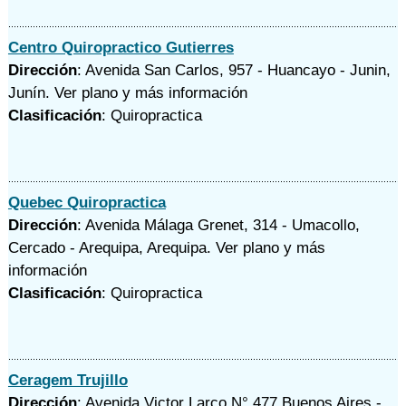
Centro Quiropractico Gutierres
Dirección
: Avenida San Carlos, 957 - Huancayo - Junin,
Junín.
Ver plano y
más información
Clasificación
: Quiropractica
Quebec Quiropractica
Dirección
: Avenida Málaga Grenet, 314 - Umacollo,
Cercado - Arequipa, Arequipa.
Ver plano y
más
información
Clasificación
: Quiropractica
Ceragem Trujillo
Dirección
: Avenida Victor Larco N° 477 Buenos Aires -