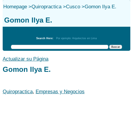
Homepage
>
Quiropractica
>
Cusco
>
Gomon Ilya E.
Gomon Ilya E.
Quiropractica
Search Here:
Por ejemplo: Arquitectos en Lima
Actualizar su Página
Gomon Ilya E.
Quiropractica
,
Empresas y Negocios