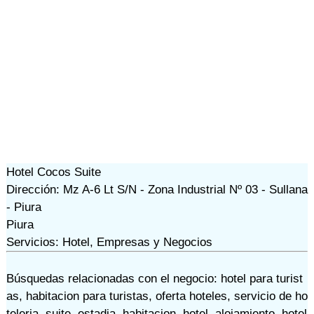
Hotel Cocos Suite
Dirección: Mz A-6 Lt S/N - Zona Industrial Nº 03 - Sullana
- Piura
Piura
Servicios: Hotel, Empresas y Negocios
Búsquedas relacionadas con el negocio:
hotel para turist
as
,
habitacion para turistas
,
oferta hoteles
,
servicio de ho
teleria
,
suite
,
estadia
,
habitacion
,
hotel
,
alojamiento
,
hotel