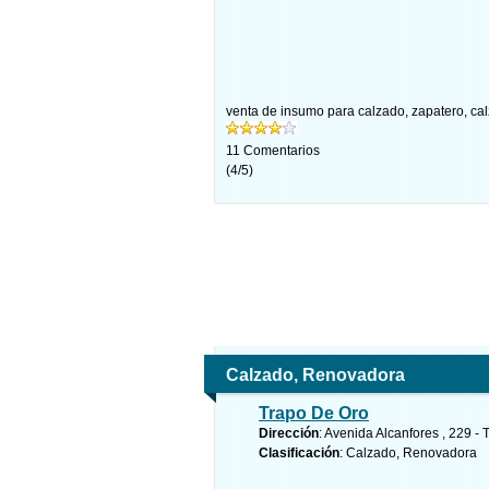
venta de insumo para calzado
,
zapatero
,
ca
11
Comentarios
(
4
/
5
)
Calzado, Renovadora
Trapo De Oro
Dirección
: Avenida Alcanfores , 229 - 
Clasificación
: Calzado, Renovadora