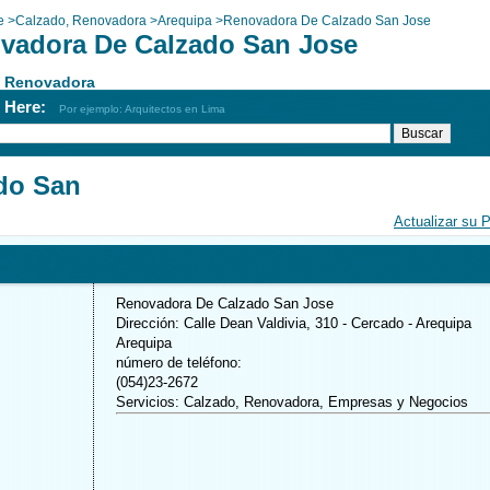
e
>
Calzado, Renovadora
>
Arequipa
>
Renovadora De Calzado San Jose
vadora De Calzado San Jose
, Renovadora
h Here:
Por ejemplo: Arquitectos en Lima
do San
Actualizar su 
Renovadora De Calzado San Jose
Dirección: Calle Dean Valdivia, 310 - Cercado - Arequipa
Arequipa
número de teléfono:
(054)23-2672
Servicios: Calzado, Renovadora, Empresas y Negocios