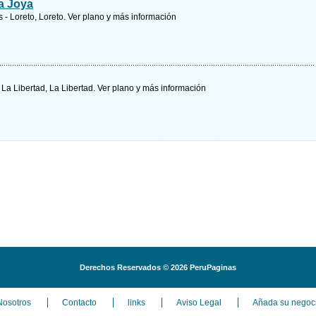
a Joya
s - Loreto, Loreto.
Ver plano y
más información
 - La Libertad, La Libertad.
Ver plano y
más información
Derechos Reservados © 2026 PeruPaginas
Nosotros
Contacto
links
Aviso Legal
Añada su negoci