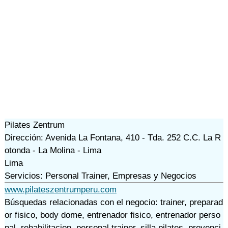
Pilates Zentrum
Dirección: Avenida La Fontana, 410 - Tda. 252 C.C. La R
otonda - La Molina - Lima
Lima
Servicios: Personal Trainer, Empresas y Negocios
www.pilateszentrumperu.com
Búsquedas relacionadas con el negocio:
trainer
,
preparad
or fisico
,
body dome
,
entrenador fisico
,
entrenador perso
nal
,
rehabilitacion
,
personal trainer
,
silla pilates
,
prevenci