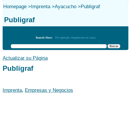
Homepage
>
Imprenta
>
Ayacucho
>
Publigraf
Publigraf
Imprenta
Search Here:
Por ejemplo: Arquitectos en Lima
Actualizar su Página
Publigraf
Imprenta
,
Empresas y Negocios