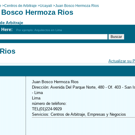
e
>
Centros de Arbitraje
>
Ucayali
>
Juan Bosco Hermoza Rios
 Bosco Hermoza Rios
de Arbitraje
h Here:
Por ejemplo: Arquitectos en Lima
Rios
Actualizar su 
Juan Bosco Hermoza Rios
Dirección: Avenida Del Parque Norte, 480 - Of. 403 - San I
- Lima
Lima
número de teléfono:
TEL(01)224-9929
Servicios: Centros de Arbitraje, Empresas y Negocios