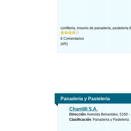
confiteria
,
insumo de panaderia
,
pasteleria f
6
Comentarios
(
4
/
5
)
Panaderia y Pasteleria
Chantilli S.A.
Dirección
: Avenida Benavides, 5160 -
Clasificación
: Panaderia y Pasteleria