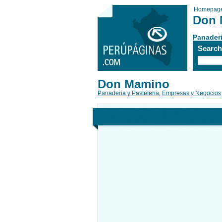
Homepag
Don 
Panaderi
Searc
Don Mamino
Panaderia y Pasteleria
,
Empresas y Negocios