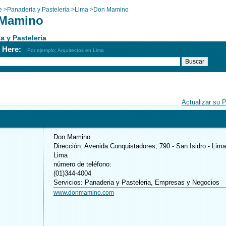
e
>
Panaderia y Pasteleria
>
Lima
>
Don Mamino
Mamino
a y Pasteleria
h Here:
Por ejemplo: Arquitectos en Lima
Actualizar su 
Don Mamino
Dirección: Avenida Conquistadores, 790 - San Isidro - Lima
Lima
número de teléfono:
(01)344-4004
Servicios: Panaderia y Pasteleria, Empresas y Negocios
www.donmamino.com