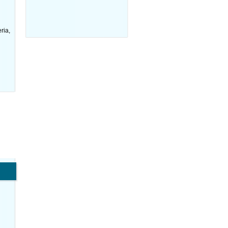
ria
,