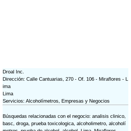
Droal Inc.
Dirección: Calle Cantuarias, 270 - Of. 106 - Miraflores - L
ima
Lima
Servicios: Alcoholímetros, Empresas y Negocios
Búsquedas relacionadas con el negocio:
analisis clinico
,
basc
,
droga
,
prueba toxicologica
,
alcoholimetro
,
alcoholí
metros
,
prueba de alcohol
,
alcohol
,
Lima
,
Miraflores
,