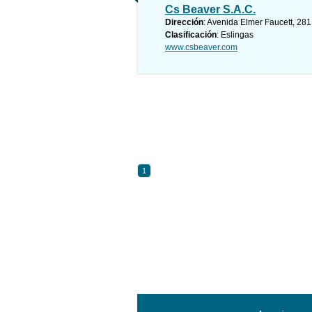
Cs Beaver S.A.C.
Dirección
: Avenida Elmer Faucett, 281
Clasificación
: Eslingas
www.csbeaver.com
1