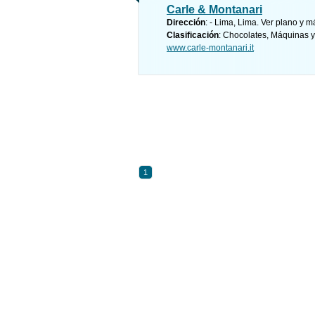
Carle & Montanari
Dirección
: - Lima, Lima.
Ver plano y
má
Clasificación
: Chocolates, Máquinas 
www.carle-montanari.it
1