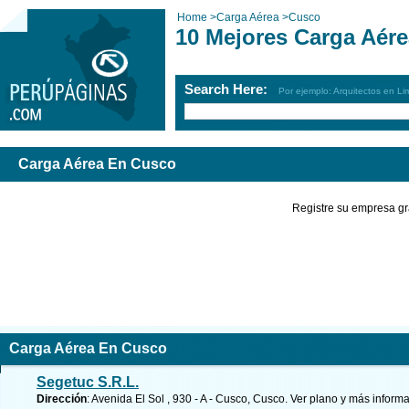
Home
>
Carga Aérea
>
Cusco
10 Mejores Carga Aér
Search Here:
Por ejemplo: Arquitectos en Li
Carga Aérea En Cusco
Registre su empresa gr
Carga Aérea En Cusco
Segetuc S.R.L.
Dirección
: Avenida El Sol , 930 - A - Cusco, Cusco.
Ver plano y
más informa