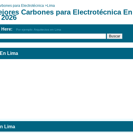
rbones para Electrotécnica
>
Lima
ejores Carbones para Electrotécnica En
 2026
h Here:
Por ejemplo: Arquitectos en Lima
 En Lima
En Lima